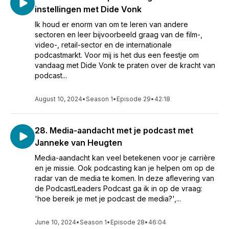
instellingen met Dide Vonk
Ik houd er enorm van om te leren van andere
sectoren en leer bijvoorbeeld graag van de film-,
video-, retail-sector en de internationale
podcastmarkt. Voor mij is het dus een feestje om
vandaag met Dide Vonk te praten over de kracht van
podcast...
August 10, 2024
•
Season 1
•
Episode 29
•
42:18
28. Media-aandacht met je podcast met
Janneke van Heugten
Media-aandacht kan veel betekenen voor je carrière
en je missie. Ook podcasting kan je helpen om op de
radar van de media te komen. In deze aflevering van
de PodcastLeaders Podcast ga ik in op de vraag:
'hoe bereik je met je podcast de media?',...
June 10, 2024
•
Season 1
•
Episode 28
•
46:04