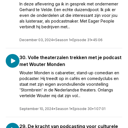
In deze aflevering ga ik in gesprek met ondernemer
Gerhard te Velde. Een echte duizendpoot. Ik pik er
even de onderdelen uit die interessant zijn voor jou
als luisteraar, als podcastmaker. Met Eager People
verbindt hij bedrijven met...
December 03, 2024
•
Season 1
•
Episode 31
•
45:06
30. Volle theaterzalen trekken met je podcast
met Wouter Monden
Wouter Monden is cabaretier, stand-up comedian en
podcaster. Hij treedt op in cafés en comedyclubs en
staat met zijn eigen avondvullende voorstelling
'Stormbrein' in de Nederlandse theaters. Onlangs
vertelde Wouter mij dat zijn vol...
September 10, 2024
•
Season 1
•
Episode 30
•
1:07:01
29. De kracht van podcasting voor culturele